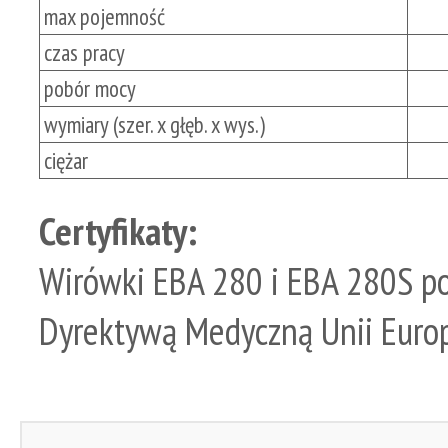
max pojemność
czas pracy
pobór mocy
wymiary (szer. x głęb. x wys.)
ciężar
Certyfikaty:
Wirówki EBA 280 i EBA 280S pos
Dyrektywą Medyczną Unii Europ