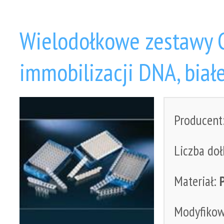
Wielodołkowe zestawy 
immobilizacji DNA, biał
Producent
Liczba do
Materiał:
Modyfiko