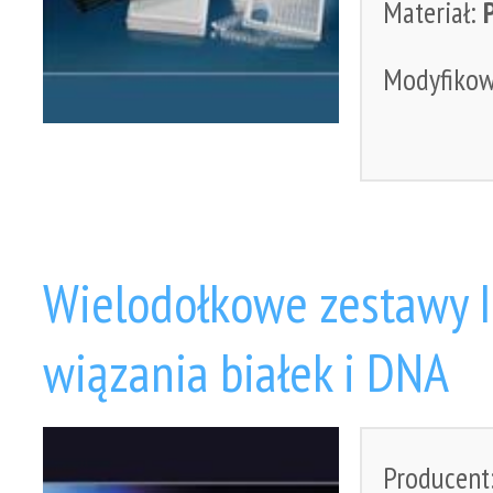
Materiał:
Modyfiko
Wielodołkowe zestawy I
wiązania białek i DNA
Producent